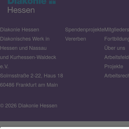
Diakonie Hessen
Spendenprojekte
Mitglieder
Diakonisches Werk in
Vererben
Fortbildun
Hessen und Nassau
Über uns
und Kurhessen-Waldeck
Arbeitsfeld
e.V.
Projekte
Solmsstraße 2-22, Haus 18
Arbeitsrec
60486 Frankfurt am Main
© 2026 Diakonie Hessen