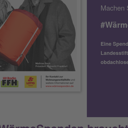
Machen S
#Wärm
Eine Spend
Landesstif
obdachlos