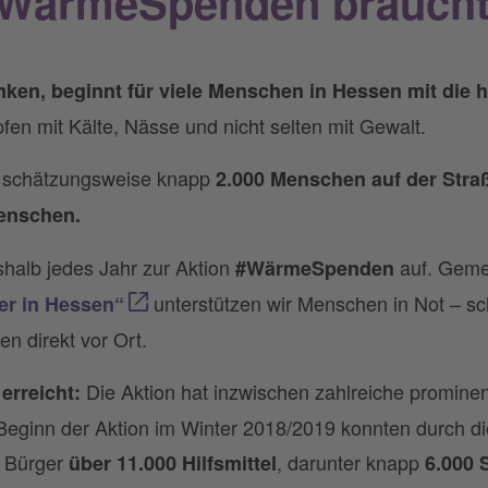
WärmeSpenden brauch
en, beginnt für viele Menschen in Hessen mit die hä
n mit Kälte, Nässe und nicht selten mit Gewalt.
n schätzungsweise knapp
2.000 Menschen auf der Stra
enschen.
shalb jedes Jahr zur Aktion
auf. Geme
#WärmeSpenden
unterstützen wir Menschen in Not – sch
er in Hessen“
en direkt vor Ort.
Die Aktion hat inzwischen zahlreiche promine
erreicht:
 Beginn der Aktion im Winter 2018/2019 konnten durch d
d Bürger
, darunter knapp
über 11.000 Hilfsmittel
6.000 