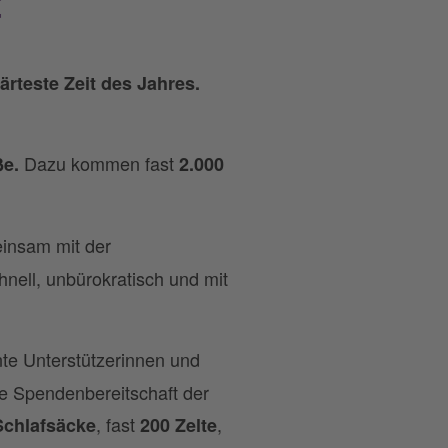
t
rteste Zeit des Jahres.
Dazu kommen fast
ße.
2.000
insam mit der
nell, unbürokratisch und mit
nte Unterstützerinnen und
ie Spendenbereitschaft der
, fast
,
Schlafsäcke
200 Zelte