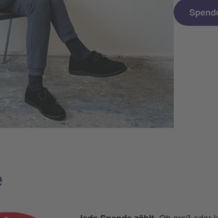
Spend
e
Ob groß oder k