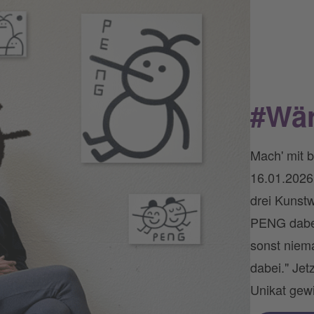
#Wä
Mach' mit b
16.01.2026
drei Kunstw
PENG dabei
sonst niem
dabei." Jet
Unikat gew