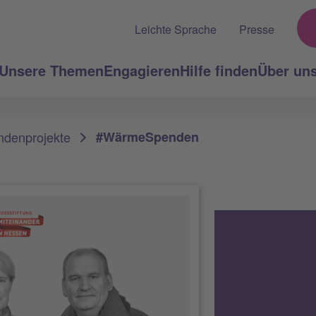
Leichte Sprache
Presse
Unsere Themen
Engagieren
Hilfe finden
Über un
ndenprojekte
#WärmeSpenden