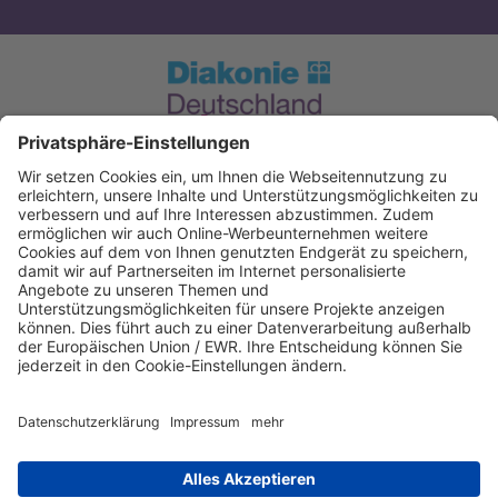
Spendenkonto Diakonie Hessen
Evangelische Bank eG. Kassel
IBAN: DE12520604100004050606
BIC: GENODEF1EK1
IBAN kopieren