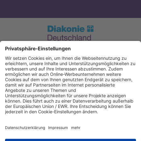
Spendenkonto Diakonie Hessen
Evangelische Bank eG. Kassel
IBAN: DE12520604100004050606
BIC: GENODEF1EK1
IBAN kopieren