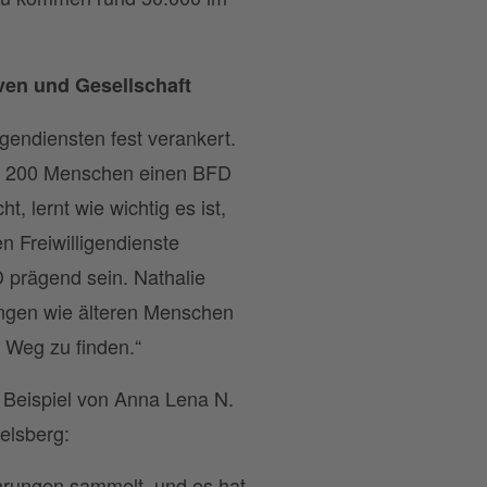
ven und Gesellschaft
igendiensten fest verankert.
und 200 Menschen einen BFD
, lernt wie wichtig es ist,
n Freiwilligendienste
D prägend sein. Nathalie
jungen wie älteren Menschen
n Weg zu finden.“
s Beispiel von Anna Lena N.
Felsberg:
hrungen sammelt, und es hat