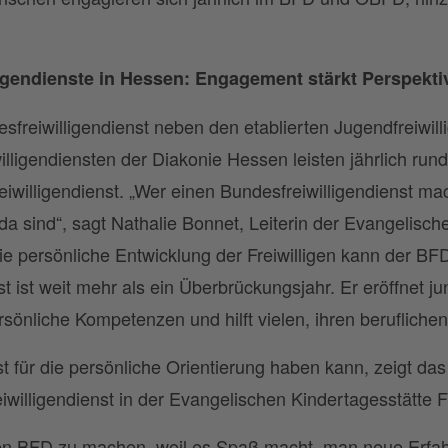
ligendienste in Hessen: Engagement stärkt Perspekti
sfreiwilligendienst neben den etablierten Jugendfreiwill
illigendiensten der Diakonie Hessen leisten jährlich r
willigendienst. „Wer einen Bundesfreiwilligendienst macht
 sind“, sagt Nathalie Bonnet, Leiterin der Evangelische
e persönliche Entwicklung der Freiwilligen kann der BF
nst ist weit mehr als ein Überbrückungsjahr. Er eröffnet 
rsönliche Kompetenzen und hilft vielen, ihren berufliche
 für die persönliche Orientierung haben kann, zeigt da
eiwilligendienst in der Evangelischen Kindertagesstätte 
nen BFD zu machen, weil es Spaß macht, man neue Erfa