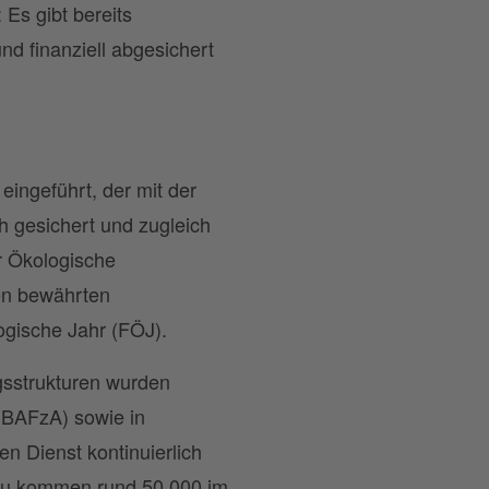
 Es gibt bereits
nd finanziell abgesichert
eingeführt, der mit der
h gesichert und zugleich
r Ökologische
ren bewährten
logische Jahr (FÖJ).
ngsstrukturen wurden
 (BAFzA) sowie in
n Dienst kontinuierlich
zu kommen rund 50.000 im