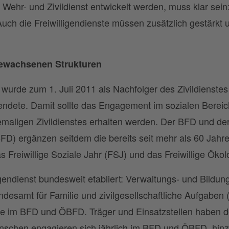
Wehr- und Zivildienst entwickelt werden, muss klar sein:
Auch die Freiwilligendienste müssen zusätzlich gestärkt u
gewachsenen Strukturen
 wurde zum 1. Juli 2011 als Nachfolger des Zivildienstes 
endete. Damit sollte das Engagement im sozialen Bereic
maligen Zivildienstes erhalten werden. Der BFD und de
BFD) ergänzen seitdem die bereits seit mehr als 60 Jah
as Freiwillige Soziale Jahr (FSJ) und das Freiwillige Öko
igendienst bundesweit etabliert: Verwaltungs- und Bildu
ndesamt für Familie und zivilgesellschaftliche Aufgaben
ige im BFD und ÖBFD. Träger und Einsatzstellen haben de
schen engagieren sich jährlich im BFD und ÖBFD, hin