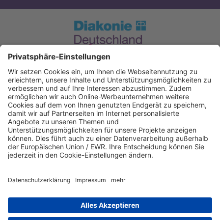
Spendenkonto Diakonie Hessen
Evangelische Bank eG. Kassel
IBAN: DE12520604100004050606
BIC: GENODEF1EK1
IBAN kopieren
Direkt Online spenden