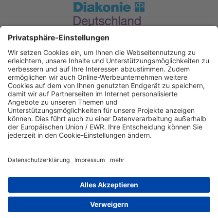
Spendenkonto Diakonie Hessen
Evangelische Bank eG. Kassel
IBAN: DE12520604100004050606
BIC: GENODEF1EK1
IBAN kopieren
Direkt Online spenden