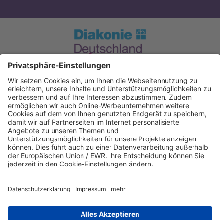
Spendenkonto Diakonie Hessen
Evangelische Bank eG. Kassel
IBAN: DE12520604100004050606
BIC: GENODEF1EK1
IBAN kopieren