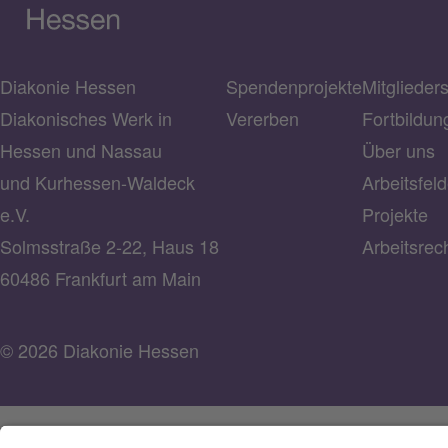
Diakonie Hessen
Spendenprojekte
Mitglieder
Diakonisches Werk in
Vererben
Fortbildun
Hessen und Nassau
Über uns
und Kurhessen-Waldeck
Arbeitsfeld
e.V.
Projekte
Solmsstraße 2-22, Haus 18
Arbeitsrec
60486 Frankfurt am Main
© 2026 Diakonie Hessen