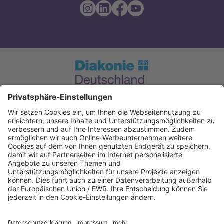
Spendenkonto Diakonie Hessen
Evangelische Bank eG. Kassel
IBAN: DE12520604100004050606
BIC: GENODEF1EK1