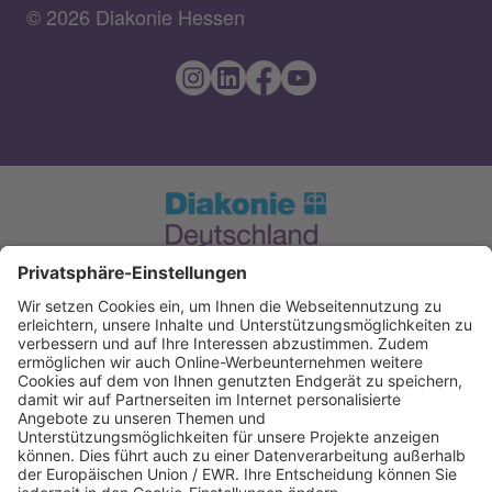
© 2026 Diakonie Hessen
Spendenkonto Diakonie Hessen
Evangelische Bank eG. Kassel