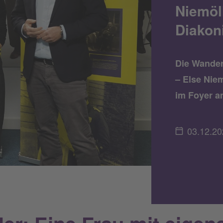
Niemöll
Diakon
Die Wandera
– Else Niem
im Foyer a
03.12.20