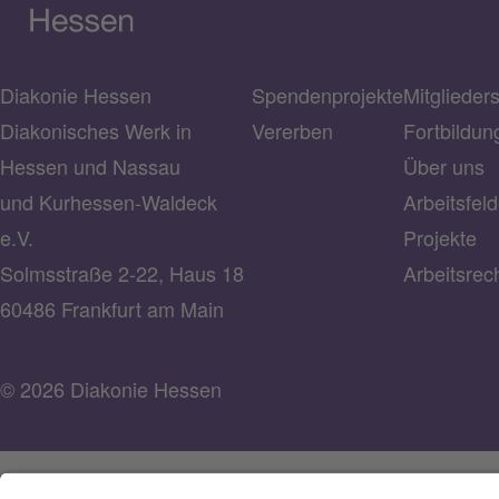
Diakonie Hessen
Spendenprojekte
Mitglieder
Diakonisches Werk in
Vererben
Fortbildun
Hessen und Nassau
Über uns
und Kurhessen-Waldeck
Arbeitsfeld
e.V.
Projekte
Solmsstraße 2-22, Haus 18
Arbeitsrec
60486 Frankfurt am Main
© 2026 Diakonie Hessen