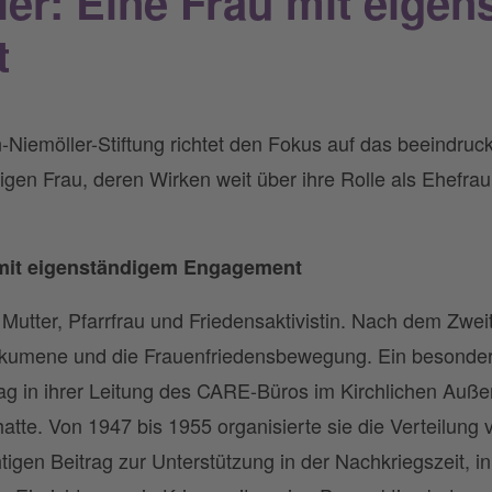
ler: Eine Frau mit eige
t
n-Niemöller-Stiftung richtet den Fokus auf das beeindru
igen Frau, deren Wirken weit über ihre Rolle als Ehefra
u mit eigenständigem Engagement
 Mutter, Pfarrfrau und Friedensaktivistin. Nach dem Zwei
e Ökumene und die Frauenfriedensbewegung. Ein besonde
g in ihrer Leitung des CARE-Büros im Kirchlichen Auß
atte. Von 1947 bis 1955 organisierte sie die Verteilung 
htigen Beitrag zur Unterstützung in der Nachkriegszeit, 