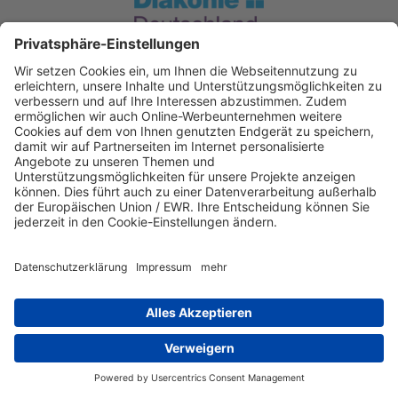
Spendenkonto Diakonie Hessen
Evangelische Bank eG. Kassel
IBAN: DE12520604100004050606
BIC: GENODEF1EK1
IBAN kopieren
Direkt Online spenden